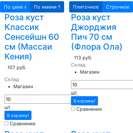
По цене 🠗
По имени 🠕
Плиточное
Строчное
Роза куст
Роза куст
Классик
Джорджия
Сенсейшн 60
Пич 70 см
см (Массаи
(Флора Ола)
Кения)
113 руб.
Склад
107 руб.
Магазин
Склад
Магазин
шт
В корзину!
шт
Сравнение
В корзину!
Сравнение