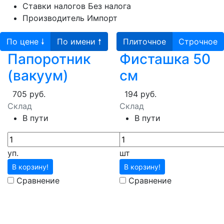
Ставки налогов
Без налога
Производитель
Импорт
По цене 🠗
По имени 🠕
Плиточное
Строчное
Папоротник
Фисташка 50
(вакуум)
см
705 руб.
194 руб.
Склад
Склад
В пути
В пути
уп.
шт
В корзину!
В корзину!
Сравнение
Сравнение