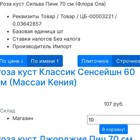
Роза куст Сильва Пинк 70 см (Флора Ола)
Реквизиты
Товар / Товар / ЦБ-00003221 /
0.03642857
Базовая единица
шт
Ставки налогов
Без налога
Производитель
Импорт
По цене 🠗
По имени 🠕
Плиточное
Строчно
Роза куст Классик Сенсейшн 60
см (Массаи Кения)
107 руб.
Склад
Магазин
В корзину!
Роза куст Джорджия Пич 70 см