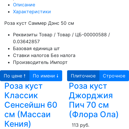
Описание
Характеристики
Роза куст Саммер Дэнс 50 см
Реквизиты
Товар / Товар / ЦБ-00000588 /
0.03642857
Базовая единица
шт
Ставки налогов
Без налога
Производитель
Импорт
По цене 🠕
По имени 🠗
Плиточное
Строчное
Роза куст
Роза куст
Классик
Джорджия
Сенсейшн 60
Пич 70 см
см (Массаи
(Флора Ола)
Кения)
113 руб.