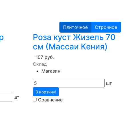
Плиточное
Строчное
р
Роза куст Жизель 70
см (Массаи Кения)
107 руб.
Склад
Магазин
шт
В корзину!
шт
Сравнение