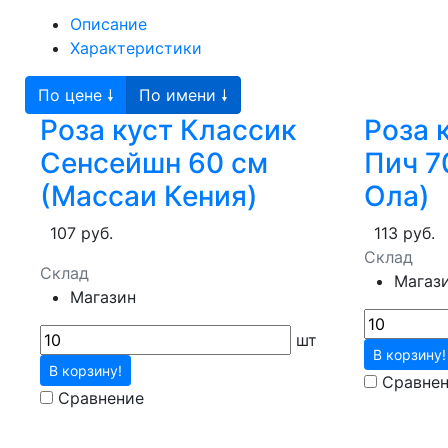
Описание
Характеристики
По цене 🠗
По имени 🠗
Роза куст Классик
Роза 
Сенсейшн 60 см
Пич 7
(Массаи Кения)
Ола)
107 руб.
113 руб.
Склад
Склад
Магаз
Магазин
шт
В корзину!
В корзину!
Сравне
Сравнение