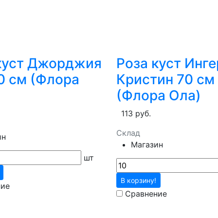
куст Джорджия
Роза куст Инге
0 см (Флора
Кристин 70 см
(Флора Ола)
113 руб.
Склад
ин
Магазин
шт
В корзину!
ние
Сравнение