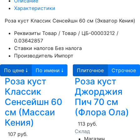
Описание
Характеристики
Роза куст Классик Сенсейшн 60 см (Экватор Кения)
Реквизиты
Товар / Товар / ЦБ-00003212 /
0.03642857
Ставки налогов
Без налога
Производитель
Импорт
По цене 🠗
По имени 🠗
Плиточное
Строчное
Роза куст
Роза куст
Классик
Джорджия
Сенсейшн 60
Пич 70 см
см (Массаи
(Флора Ола)
Кения)
113 руб.
Склад
107 руб.
Магазин