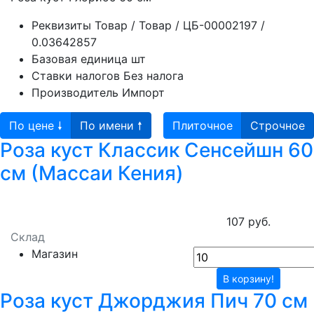
Реквизиты
Товар / Товар / ЦБ-00002197 /
0.03642857
Базовая единица
шт
Ставки налогов
Без налога
Производитель
Импорт
По цене 🠗
По имени 🠕
Плиточное
Строчное
Роза куст Классик Сенсейшн 60
см (Массаи Кения)
107 руб.
Склад
Магазин
В корзину!
Роза куст Джорджия Пич 70 см