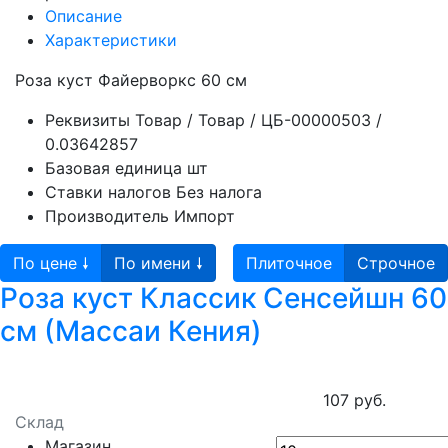
Описание
Характеристики
Роза куст Файерворкс 60 см
Реквизиты
Товар / Товар / ЦБ-00000503 /
0.03642857
Базовая единица
шт
Ставки налогов
Без налога
Производитель
Импорт
По цене 🠗
По имени 🠗
Плиточное
Строчное
Роза куст Классик Сенсейшн 60
см (Массаи Кения)
107 руб.
Склад
Магазин