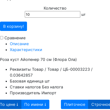
Количество
шт
В корзину!
Сравнение
Описание
Характеристики
Роза куст Айопенер 70 см (Флора Ола)
Реквизиты
Товар / Товар / ЦБ-00003223 /
0.03642857
Базовая единица
шт
Ставки налогов
Без налога
Производитель
Импорт
По цене 🠗
По имени 🠗
Плиточное
Строчно