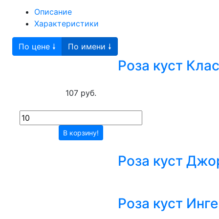
Описание
Характеристики
По цене 🠗
По имени 🠗
Роза куст Кла
107 руб.
В корзину!
Роза куст Джо
Роза куст Инг