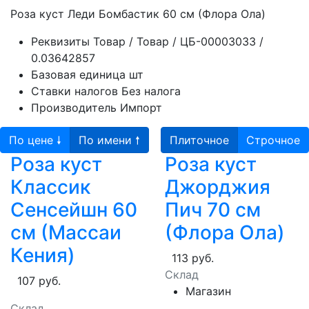
Роза куст Леди Бомбастик 60 см (Флора Ола)
Реквизиты
Товар / Товар / ЦБ-00003033 /
0.03642857
Базовая единица
шт
Ставки налогов
Без налога
Производитель
Импорт
По цене 🠗
По имени 🠕
Плиточное
Строчное
Роза куст
Роза куст
Классик
Джорджия
Сенсейшн 60
Пич 70 см
см (Массаи
(Флора Ола)
Кения)
113 руб.
Склад
107 руб.
Магазин
Склад