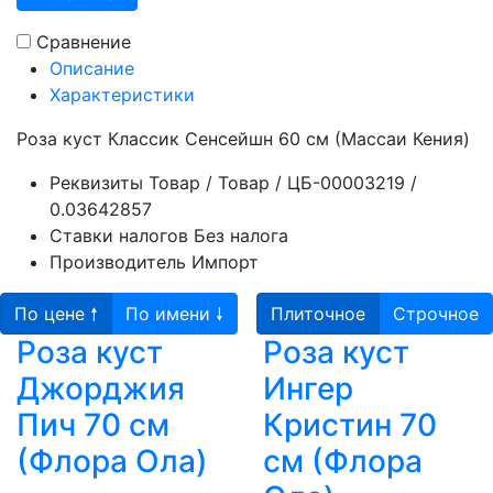
Сравнение
Описание
Характеристики
Роза куст Классик Сенсейшн 60 см (Массаи Кения)
Реквизиты
Товар / Товар / ЦБ-00003219 /
0.03642857
Ставки налогов
Без налога
Производитель
Импорт
По цене 🠕
По имени 🠗
Плиточное
Строчное
Роза куст
Роза куст
Джорджия
Ингер
Пич 70 см
Кристин 70
(Флора Ола)
см (Флора