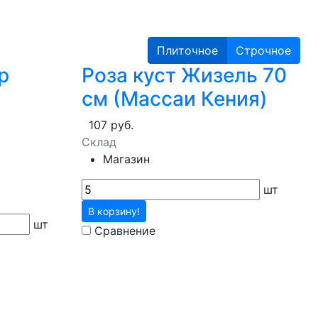
Плиточное
Строчное
р
Роза куст Жизель 70
см (Массаи Кения)
107 руб.
Склад
Магазин
шт
В корзину!
шт
Сравнение