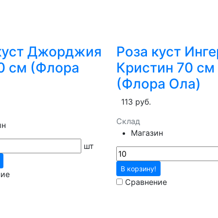
куст Джорджия
Роза куст Инге
0 см (Флора
Кристин 70 см
(Флора Ола)
113 руб.
Склад
ин
Магазин
шт
В корзину!
ние
Сравнение