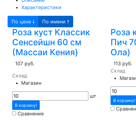
Описание
Характеристики
По цене 🠗
По имени 🠕
Роза куст Классик
Роза 
Сенсейшн 60 см
Пич 7
(Массаи Кения)
Ола)
107 руб.
113 руб.
Склад
Склад
Магаз
Магазин
шт
В корзину!
В корзину!
Сравне
Сравнение