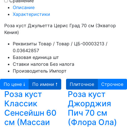
Сравнение
Описание
Характеристики
Роза куст Джульетта Церис Град 70 см (Экватор
Кения)
Реквизиты
Товар / Товар / ЦБ-00003213 /
0.03642857
Базовая единица
шт
Ставки налогов
Без налога
Производитель
Импорт
По цене 🠗
По имени 🠕
Плиточное
Строчное
Роза куст
Роза куст
Классик
Джорджия
Сенсейшн 60
Пич 70 см
см (Массаи
(Флора Ола)