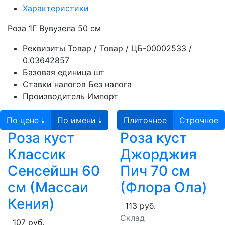
Характеристики
Роза 1Г Вувузела 50 см
Реквизиты
Товар / Товар / ЦБ-00002533 /
0.03642857
Базовая единица
шт
Ставки налогов
Без налога
Производитель
Импорт
По цене 🠗
По имени 🠗
Плиточное
Строчное
Роза куст
Роза куст
Классик
Джорджия
Сенсейшн 60
Пич 70 см
см (Массаи
(Флора Ола)
Кения)
113 руб.
Склад
107 руб.