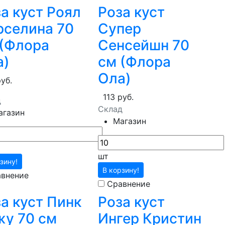
а куст Роял
Роза куст
рселина 70
Супер
 (Флора
Сенсейшн 70
а)
см (Флора
Ола)
руб.
113 руб.
д
Склад
агазин
Магазин
шт
зину!
В корзину!
внение
Сравнение
а куст Пинк
Роза куст
жу 70 см
Ингер Кристин