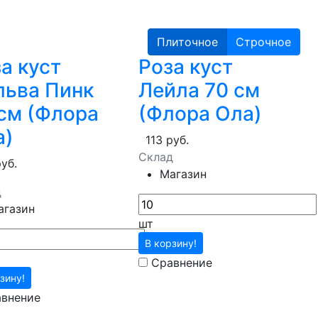
Плиточное
Строчное
а куст
Роза куст
льва Пинк
Лейла 70 см
см (Флора
(Флора Ола)
а)
113 руб.
Склад
руб.
Магазин
д
агазин
шт
В корзину!
Сравнение
зину!
внение