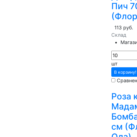
Пич 7
(Флор
113 руб.
Склад
Магаз
шт
В корзину!
Сравне
Роза 
Мада
Бомба
см (Ф
Ола)