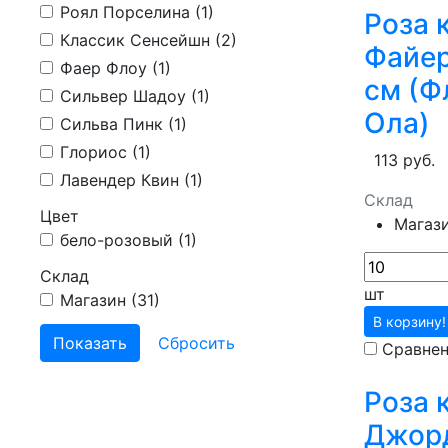
Роял Порселина (
1
)
Роза 
Классик Сенсейшн (
2
)
Файер
Фаер Флоу (
1
)
см (Ф
Сильвер Шадоу (
1
)
Ола)
Сильва Пинк (
1
)
Глориос (
1
)
113 руб.
Лавендер Квин (
1
)
Склад
Цвет
Магаз
бело-розовый (
1
)
Склад
шт
Магазин (
31
)
В корзину!
Сравне
Роза 
Джор