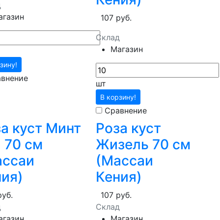
д
агазин
107 руб.
Склад
Магазин
зину!
внение
шт
В корзину!
Сравнение
а куст Минт
Роза куст
 70 см
Жизель 70 см
ассаи
(Массаи
ия)
Кения)
руб.
107 руб.
д
Склад
агазин
Магазин