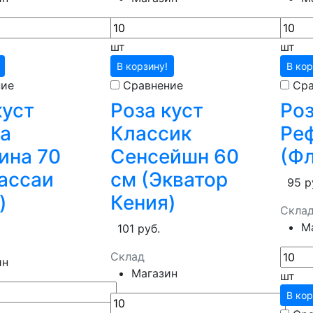
шт
шт
В корзину!
В кор
ние
Сравнение
Сра
куст
Роза куст
Роз
а
Классик
Реф
ина 70
Сенсейшн 60
(Ф
ассаи
см (Экватор
95 р
)
Кения)
Скла
М
101 руб.
Склад
ин
Магазин
шт
В кор