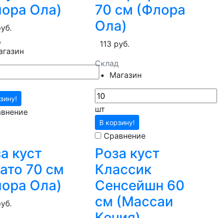
лора Ола)
70 см (Флора
Ола)
руб.
д
113 руб.
агазин
Склад
Магазин
зину!
шт
внение
В корзину!
Сравнение
а куст
Роза куст
ато 70 см
Классик
лора Ола)
Сенсейшн 60
см (Массаи
руб.
Кения)