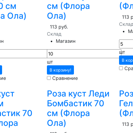
0 см
см (Флора
(Ф
а Ола)
Ола)
113 
Скла
113 руб.
М
Склад
ин
Магазин
шт
В кор
шт
Сра
В корзину!
ние
Сравнение
куст
Роза куст Леди
Роз
м
Бомбастик 70
Гел
стик 70
см (Флора
(Ф
лора
Ола)
113 