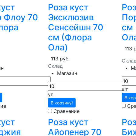
куст
Роза куст
Роз
 Флоу 70
Эксклюзив
По
лора
Сенсейшн 70
см
см (Флора
Ол
Ола)
113 
113 руб.
Скла
Склад
ин
М
Магазин
шт
уп.
В кор
В корзину!
ние
Сра
Сравнение
куст
Роза куст
Роз
джия
Айопенер 70
Би