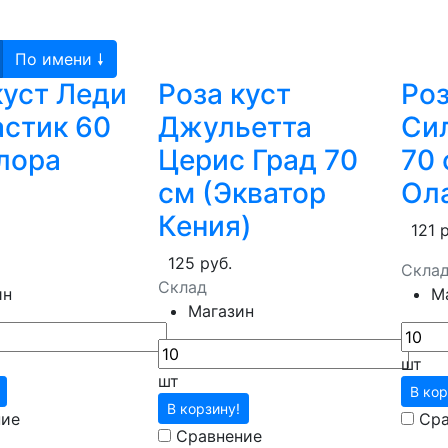
По имени 🠗
куст Леди
Роза куст
Роз
стик 60
Джульетта
Си
лора
Церис Град 70
70 
см (Экватор
Ол
Кения)
121 
125 руб.
Скла
Склад
ин
М
Магазин
шт
шт
В кор
В корзину!
ние
Сра
Сравнение