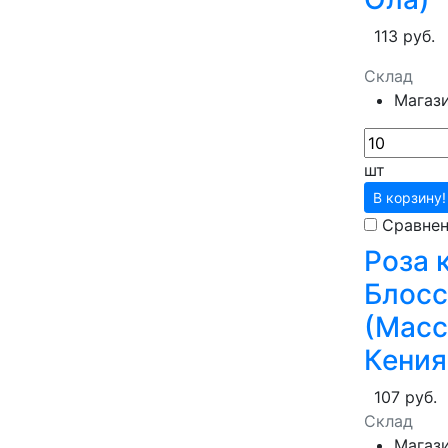
113 руб.
Склад
Магаз
шт
В корзину!
Сравне
Роза 
Блосс
(Масс
Кения
107 руб.
Склад
Магаз