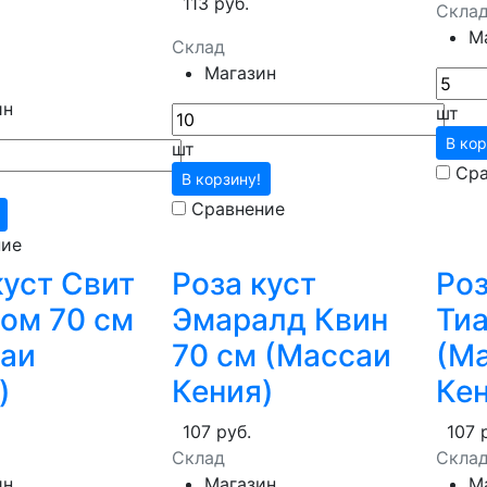
113 руб.
Скла
М
Склад
Магазин
ин
шт
В кор
шт
Сра
В корзину!
Сравнение
ние
куст Свит
Роза куст
Роз
ом 70 см
Эмаралд Квин
Тиа
аи
70 см (Массаи
(М
)
Кения)
Кен
107 руб.
107 
Склад
Скла
ин
Магазин
М