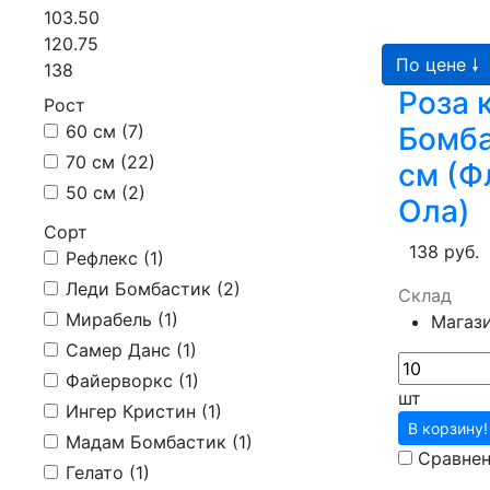
103.50
120.75
По цене 🠗
138
Роза 
Рост
60 см (
7
)
Бомба
70 см (
22
)
см (Ф
50 см (
2
)
Ола)
Сорт
138 руб.
Рефлекс (
1
)
Леди Бомбастик (
2
)
Склад
Мирабель (
1
)
Магаз
Самер Данс (
1
)
Файерворкс (
1
)
шт
Ингер Кристин (
1
)
В корзину!
Мадам Бомбастик (
1
)
Сравне
Гелато (
1
)