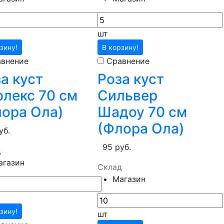
шт
зину!
В корзину!
внение
Сравнение
а куст
Роза куст
лекс 70 см
Сильвер
лора Ола)
Шадоу 70 см
(Флора Ола)
уб.
95 руб.
д
агазин
Склад
Магазин
зину!
шт