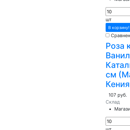
шт
В корзину!
Сравне
Роза 
Ванил
Катал
см (М
Кения
107 руб.
Склад
Магаз
шт