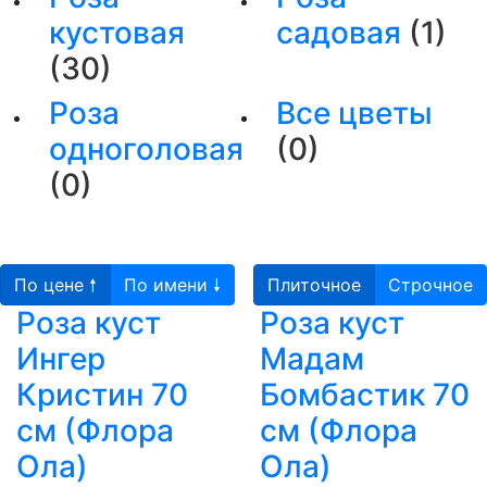
кустовая
садовая
(1)
(30)
Роза
Все цветы
одноголовая
(0)
(0)
По цене 🠕
По имени 🠗
Плиточное
Строчное
Роза куст
Роза куст
Ингер
Мадам
Кристин 70
Бомбастик 70
см (Флора
см (Флора
Ола)
Ола)