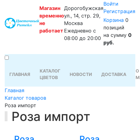
Войти
Магазин
Дорогобужская
Регистрация
временно
ул., 14, стр. 29,
Корзина
0
не
Москва
позиций
работает
Ежедневно с
на сумму
0
08:00 до 20:00
руб.
КАТАЛОГ
О
ГЛАВНАЯ
НОВОСТИ
ДОСТАВКА
ЦВЕТОВ
М
Главная
Каталог товаров
Роза импорт
Роза импорт
Роза
Роза