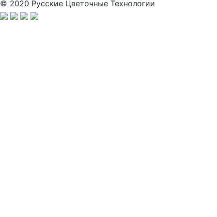
© 2020 Русские Цветочные Технологии
Заполните анкету, и мы свяжемся с вами для активации
аккаунта.