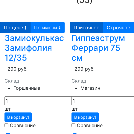
(53)
По цене 🠕
По имени 🠗
Плиточное
Строчное
Замиокулькас
Гиппеаструм
Замифолия
Феррари 75
12/35
см
290 руб.
299 руб.
Склад
Склад
Горшечные
Магазин
шт
шт
В корзину!
В корзину!
Сравнение
Сравнение