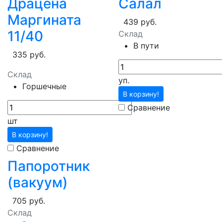
Драцена
Салал
Маргината
439 руб.
11/40
Склад
В пути
335 руб.
Склад
уп.
Горшечные
В корзину!
Сравнение
шт
В корзину!
Сравнение
Папоротник
(вакуум)
705 руб.
Склад