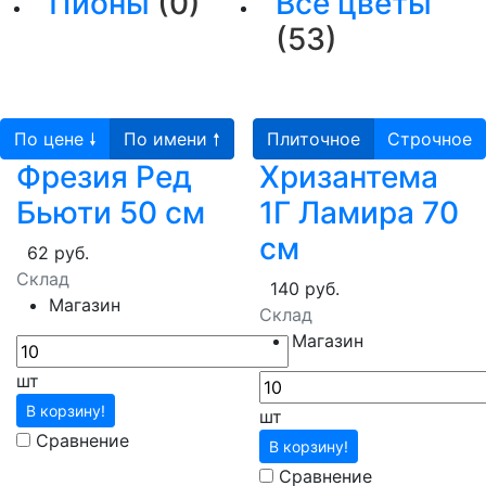
Пионы
(0)
Все цветы
(53)
По цене 🠗
По имени 🠕
Плиточное
Строчное
Фрезия Ред
Хризантема
Бьюти 50 см
1Г Ламира 70
см
62 руб.
Склад
140 руб.
Магазин
Склад
Магазин
шт
В корзину!
шт
Сравнение
В корзину!
Сравнение